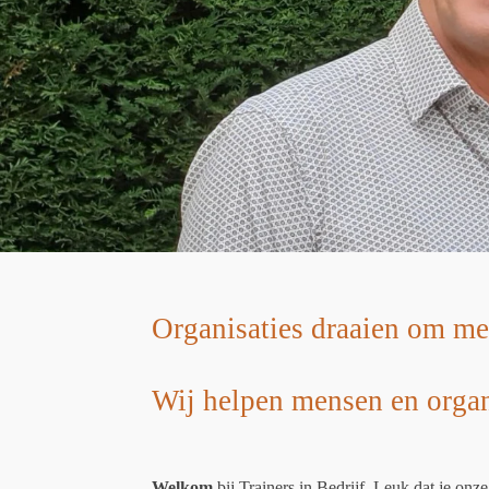
Organisaties draaien om me
Wij helpen mensen en organi
Welkom
bij Trainers in Bedrijf. Leuk dat je onz