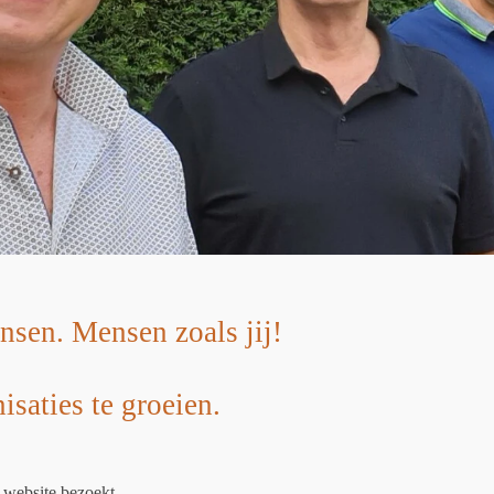
nsen. Mensen zoals jij!
saties te groeien.
e website bezoekt.